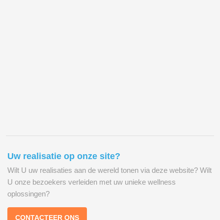
my pool
my pool
my pool
my pool
my pool
my pool
my pool
Uw realisatie op onze site?
Wilt U uw realisaties aan de wereld tonen via deze website? Wilt
U onze bezoekers verleiden met uw unieke wellness
oplossingen?
CONTACTEER ONS