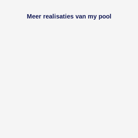
Meer realisaties van my pool
my pool
my pool
my pool
my pool